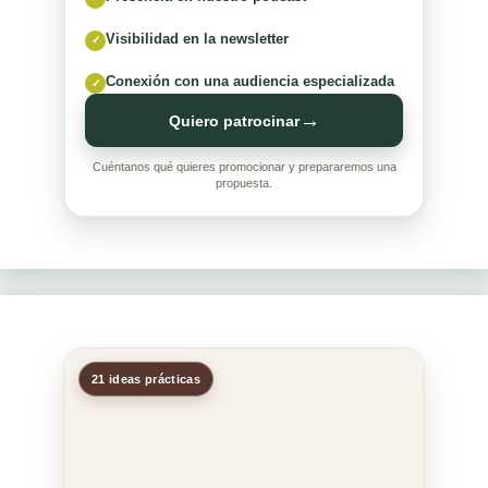
Visibilidad en la newsletter
✓
Conexión con una audiencia especializada
✓
→
Quiero patrocinar
Cuéntanos qué quieres promocionar y prepararemos una
propuesta.
21 ideas prácticas