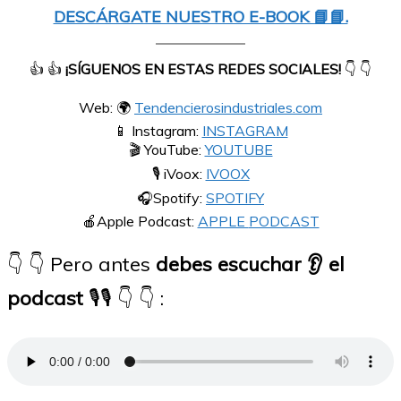
DESCÁRGATE NUESTRO E-BOOK 📘📘.
👍 👍
¡SÍGUENOS EN ESTAS REDES SOCIALES!
👇 👇
Web: 🌍
Tendencierosindustriales.com
📱 Instagram:
INSTAGRAM
🎬 YouTube:
YOUTUBE
🎙 iVoox:
IVOOX
🎧Spotify:
SPOTIFY
🍎Apple Podcast:
APPLE
PODCAST
👇 👇 Pero antes
debes escuchar 👂 el
podcast
🎙🎙 👇 👇 :