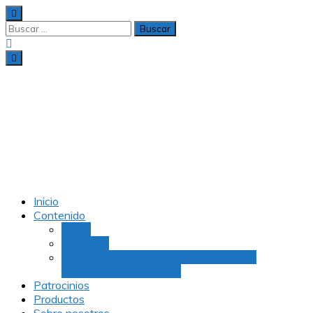
TENDENCIEROS
INDUSTRIALES
Soporte
industrial para
tod@s
Inicio
Contenido
Posts
Podcasts
EBOOK :¿Te gustaría ser un profesional
reconocido en Linkedin?
Patrocinios
Productos