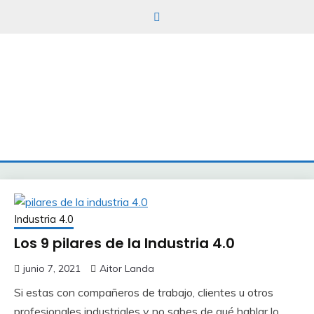
TENDENCIEROS
INDUSTRIALES
Soporte
industrial
para
tod@s
Industria 4.0
Los 9 pilares de la Industria 4.0
junio 7, 2021
Aitor Landa
Si estas con compañeros de trabajo, clientes u otros
profesionales industriales y no sabes de qué hablar lo