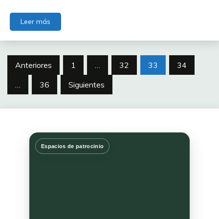
Leer más
Anteriores
1
…
32
33
34
…
36
Siguientes
Espacios de patrocinio