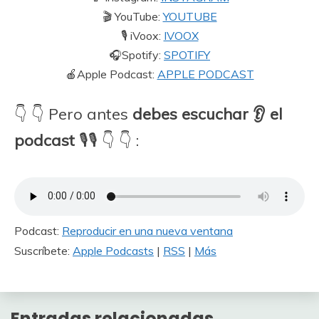
🎬 YouTube:
YOUTUBE
🎙 iVoox:
IVOOX
🎧Spotify:
SPOTIFY
🍎Apple Podcast:
APPLE
PODCAST
👇 👇 Pero antes
debes escuchar 👂 el
podcast
🎙🎙 👇 👇 :
Podcast:
Reproducir en una nueva ventana
Suscríbete:
Apple Podcasts
|
RSS
|
Más
Entradas relacionadas