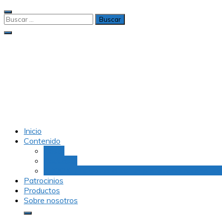
TENDENCIEROS
INDUSTRIALES
Soporte
industrial para
tod@s
Inicio
Contenido
Posts
Podcasts
EBOOK :¿Te gustaría ser un profesional reconocido
Patrocinios
Productos
Sobre nosotros