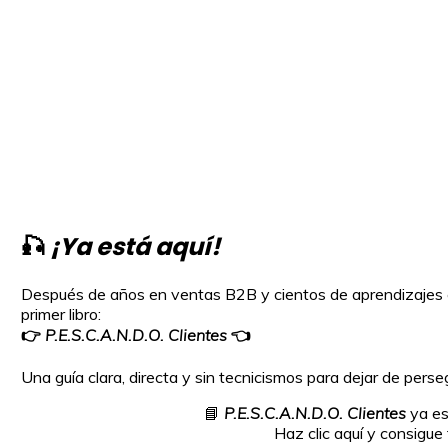
🎣
¡Ya está aquí!
Después de años en ventas B2B y cientos de aprendizajes e
primer libro:
👉
P.E.S.C.A.N.D.O. Clientes
👈
Una guía clara, directa y sin tecnicismos para dejar de perseg
📘
P.E.S.C.A.N.D.O. Clientes
ya es
Haz clic aquí y consigue 