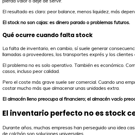
pierda valor o deje de servir.
El resultado es claro: peor balance, menos liquidez, más depe
El stock no son cajas: es dinero parado o problemas futuros.
Qué ocurre cuando falta stock
La falta de inventario, en cambio, sí suele generar consecuenc
llamadas a proveedores, los transportes exprés y los clientes
El problema no es solo operativo. También es económico. Comp
casos, incluso peor calidad.
Pero el coste más grave suele ser comercial. Cuando una empre
costar mucho más que almacenar unas unidades extra.
El almacén lleno preocupa al financiero; el almacén vacío preoc
El inventario perfecto no es stock c
Durante años, muchas empresas han perseguido una idea casi ob
de colchón son soluciones universales.